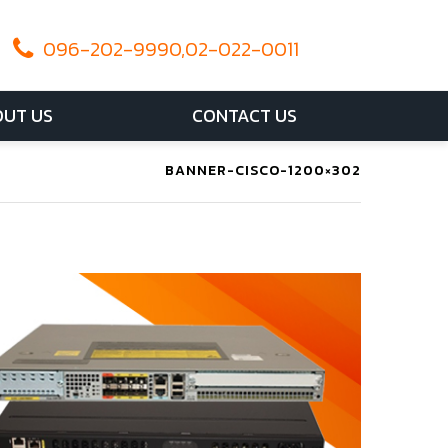
096-202-9990,02-022-0011
UT US
CONTACT US
BANNER-CISCO-1200×302