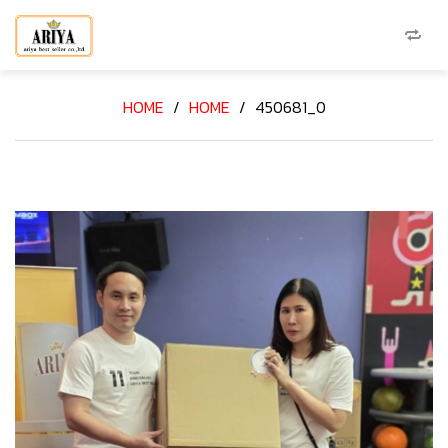
HOME
/
HOME
/
450681_0