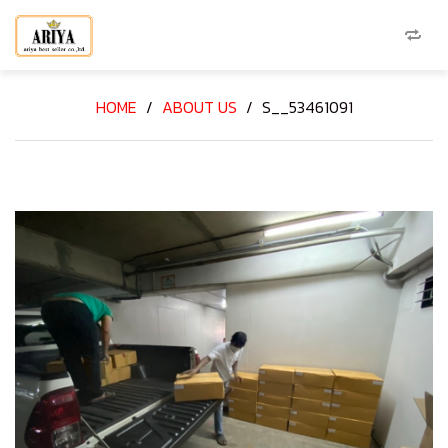
HOME
/
ABOUT US
/
S__53461091